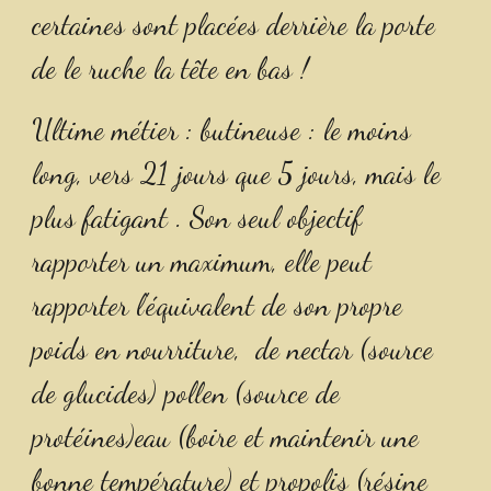
certaines sont placées derrière la porte 
de le ruche la tête en bas !
Ultime métier : butineuse : le moins 
long, vers 21 jours que 5 jours, mais le 
plus fatigant . Son seul objectif 
rapporter un maximum, elle peut 
rapporter l'équivalent de son propre 
poids en nourriture,  de nectar (source 
de glucides) pollen (source de 
protéines)eau (boire et maintenir une 
bonne température) et propolis (résine 