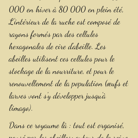
000 en hiver à 80 000 en plein été, 
L'intérieur de la ruche est composé de 
rayons formés par des cellules 
hexagonales de cire d'abeille. Les 
abeilles utilisent ces cellules pour le 
stockage de la nourriture, et pour le 
renouvellement de la population (œufs et 
larves vont s'y développer jusqu'à 
l'imago).
Dans ce royaume là : tout est organisé, 
pensé par les abeilles; autour de la reine 