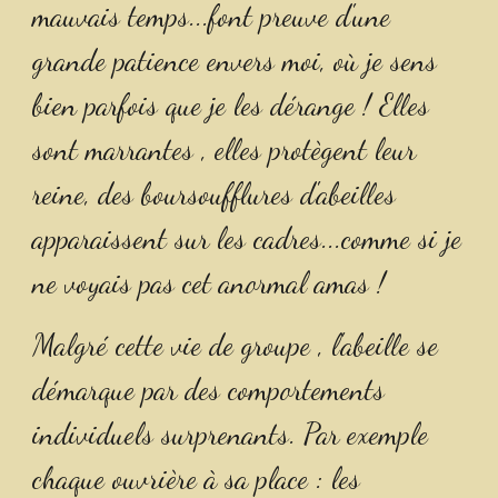
mauvais temps...font preuve d'une 
grande patience envers moi, où je sens 
bien parfois que je les dérange ! Elles 
sont marrantes , elles protègent leur 
reine, des boursoufflures d'abeilles 
apparaissent sur les cadres...comme si je 
ne voyais pas cet anormal amas !
Malgré cette vie de groupe , l'abeille se 
démarque par des comportements 
individuels surprenants. Par exemple 
chaque ouvrière à sa place : les 