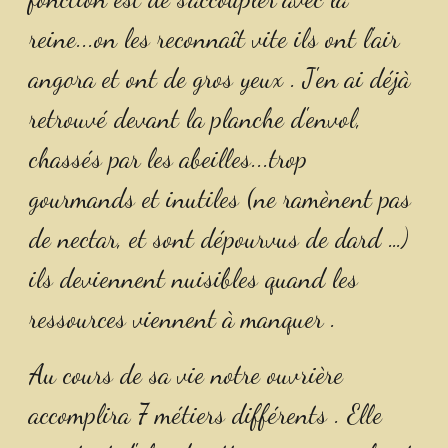
reine...on les reconnaît vite ils ont l'air 
angora et ont de gros yeux . J'en ai déjà 
retrouvé devant la planche d'envol, 
chassés par les abeilles...trop 
gourmands et inutiles (ne ramènent pas 
de nectar, et sont dépourvus de dard …) 
ils deviennent nuisibles quand les 
ressources viennent à manquer .
Au cours de sa vie notre ouvrière 
accomplira 7 métiers différents . Elle 