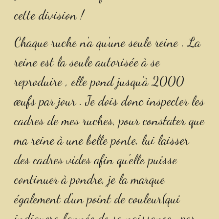
cette division !
Chaque ruche n'a qu'une seule reine . La 
reine est la seule autorisée à se 
reproduire , elle pond jusqu'à 2000 
œufs par jour . Je dois donc inspecter les 
cadres de mes ruches, pour constater que 
ma reine à une belle ponte, lui laisser 
des cadres vides afin qu'elle puisse 
continuer à pondre, je la marque 
également d'un point de couleur(qui 
indiquera l'année de sa naissance , par 