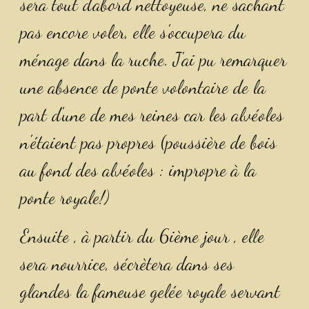
sera tout d'abord nettoyeuse, ne sachant 
pas encore voler, elle s'occupera du 
ménage dans la ruche. J'ai pu remarquer 
une absence de ponte volontaire de la 
part d'une de mes reines car les alvéoles 
n'étaient pas propres (poussière de bois 
au fond des alvéoles : impropre à la 
ponte royale!)
Ensuite , à partir du 6ième jour , elle 
sera nourrice, sécrètera dans ses 
glandes la fameuse gelée royale servant 