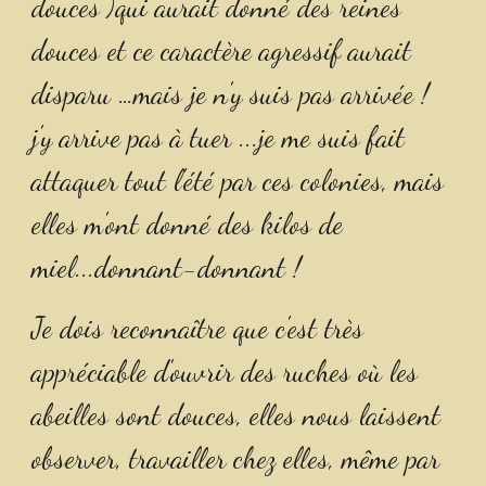
douces )qui aurait donné des reines 
douces et ce caractère agressif aurait 
disparu 
…
mais je n'y suis pas arrivée ! 
j'y arrive pas à tuer ...je me suis fait 
attaquer tout l'été par ces colonies, mais 
elles m'ont donné des kilos de 
miel...donnant-donnant !
Je dois reconnaître que c'est très 
appréciable d'ouvrir des ruches où les 
abeilles sont douces, elles nous laissent 
observer, travailler chez elles, même par 