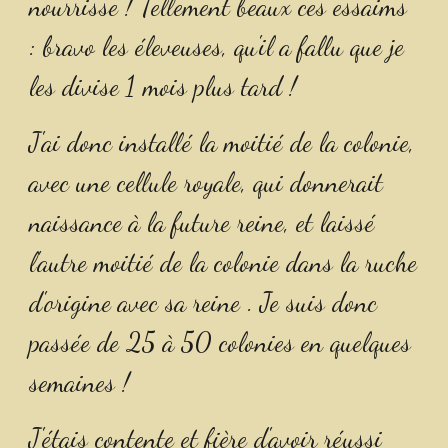
nourrisse ! Tellement beaux ces essaims 
: bravo les éleveuses, qu'il a fallu que je 
les divise 1 mois plus tard !
J'ai donc installé la moitié de la colonie, 
avec une cellule royale, qui donnerait 
naissance à la future reine, et laissé 
l'autre moitié de la colonie dans la ruche 
d'origine avec sa reine . Je suis donc 
passée de 25 à 50 colonies en quelques 
semaines !
J'étais contente et fière d'avoir réussi 