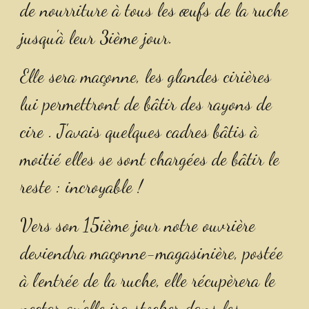
de nourriture à tous les œufs de la ruche 
jusqu'à leur 3ième jour. 
Elle sera maçonne, les glandes cirières 
lui permettront de bâtir des rayons de 
cire . J'avais quelques cadres bâtis à 
moitié elles se sont chargées de bâtir le 
reste : incroyable !
Vers son 15ième jour notre ouvrière 
deviendra maçonne-magasinière, postée 
à l'entrée de la ruche, elle récupèrera le 
nectar qu'elle ira stocker dans les 